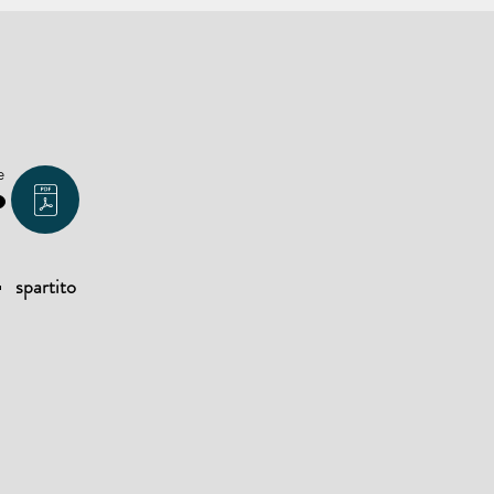
e
spartito