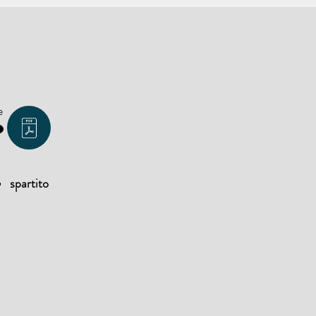
e
spartito