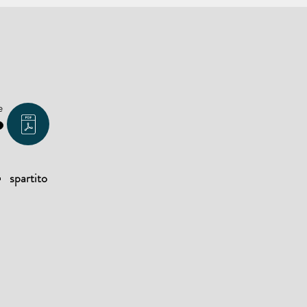
e
spartito